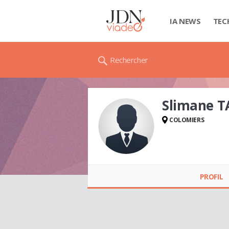
IA NEWS
TEC
Rechercher
Slimane T
COLOMIERS
Slimane TAHAR
(TAHAR)
PROFIL