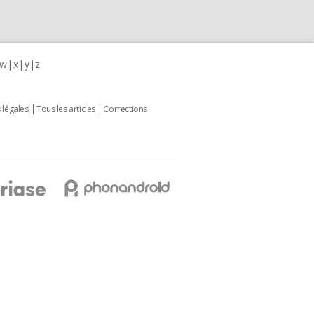
w
x
y
z
 légales
Tous les articles
Corrections