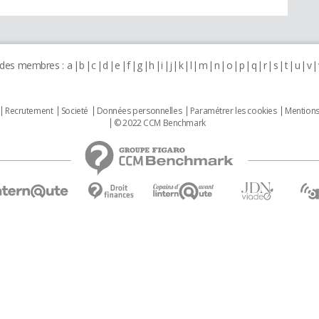
 des membres :
a
b
c
d
e
f
g
h
i
j
k
l
m
n
o
p
q
r
s
t
u
v
Recrutement
Societé
Données personnelles
Paramétrer les cookies
Mentions
© 2022 CCM Benchmark