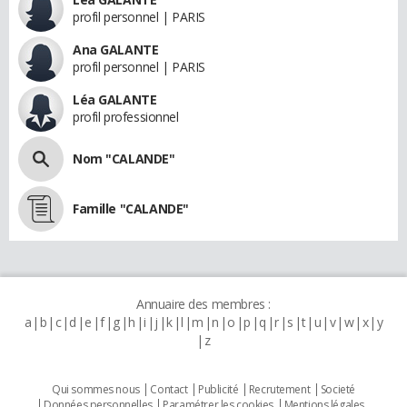
profil personnel | PARIS
Ana GALANTE
profil personnel | PARIS
Léa GALANTE
profil professionnel
Nom "CALANDE"
Famille "CALANDE"
Annuaire des membres :
a
b
c
d
e
f
g
h
i
j
k
l
m
n
o
p
q
r
s
t
u
v
w
x
y
z
Qui sommes nous
Contact
Publicité
Recrutement
Societé
Données personnelles
Paramétrer les cookies
Mentions légales