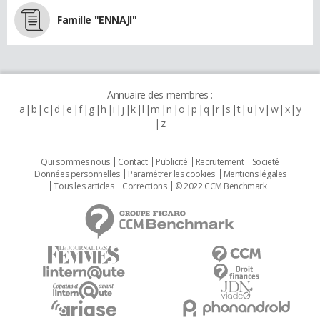
Famille "ENNAJI"
Annuaire des membres :
a
b
c
d
e
f
g
h
i
j
k
l
m
n
o
p
q
r
s
t
u
v
w
x
y
z
Qui sommes nous
Contact
Publicité
Recrutement
Societé
Données personnelles
Paramétrer les cookies
Mentions légales
Tous les articles
Corrections
© 2022 CCM Benchmark