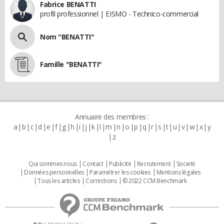
Fabrice BENATTI
profil professionnel | EISMO - Technico-commercial
Nom "BENATTI"
Famille "BENATTI"
Annuaire des membres :
a
b
c
d
e
f
g
h
i
j
k
l
m
n
o
p
q
r
s
t
u
v
w
x
y
z
Qui sommes nous
Contact
Publicité
Recrutement
Societé
Données personnelles
Paramétrer les cookies
Mentions légales
Tous les articles
Corrections
© 2022 CCM Benchmark