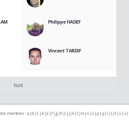
ULAM
Philippe HADEF
Vincent TARDIF
PLUS
 des membres :
a
b
c
d
e
f
g
h
i
j
k
l
m
n
o
p
q
r
s
t
u
v