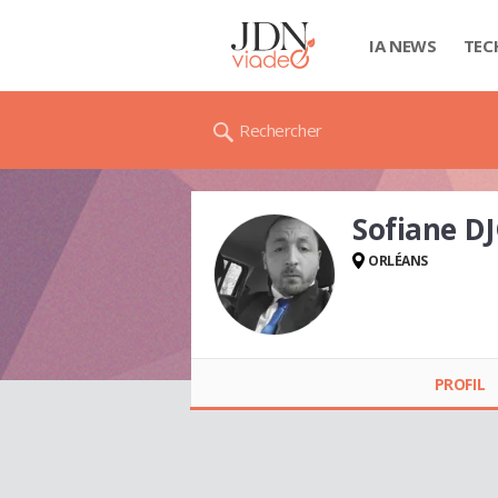
IA NEWS
TEC
Rechercher
Sofiane D
ORLÉANS
Sofiane DJOUDI
PROFIL