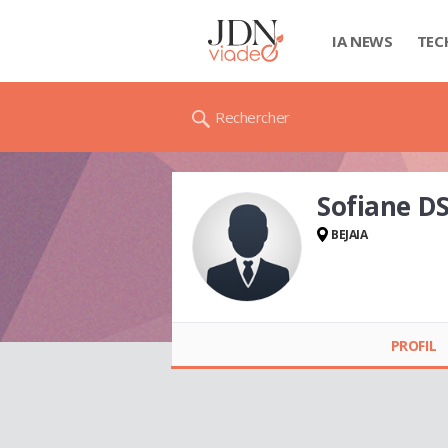
IA NEWS
TEC
Rechercher
Sofiane D
BEJAIA
Sofiane DS
PROFIL