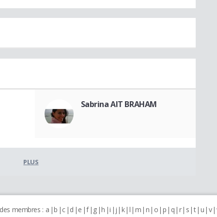
Sabrina AIT BRAHAM
PLUS
 des membres :
a
b
c
d
e
f
g
h
i
j
k
l
m
n
o
p
q
r
s
t
u
v