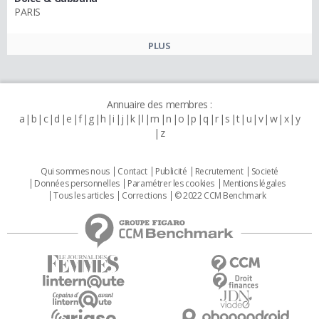
PARIS
PLUS
Annuaire des membres :
a
b
c
d
e
f
g
h
i
j
k
l
m
n
o
p
q
r
s
t
u
v
w
x
y
z
Qui sommes nous
Contact
Publicité
Recrutement
Societé
Données personnelles
Paramétrer les cookies
Mentions légales
Tous les articles
Corrections
© 2022 CCM Benchmark