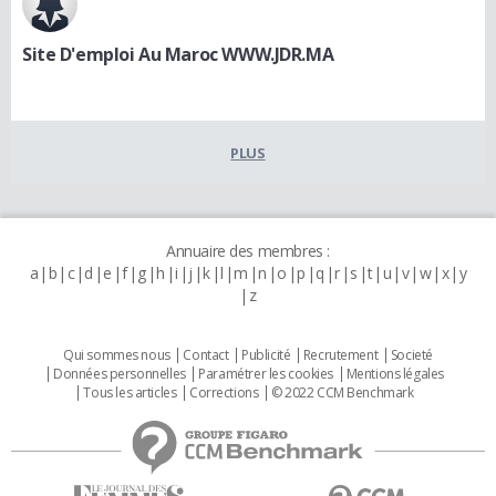
Site D'emploi Au Maroc WWW.JDR.MA
PLUS
Annuaire des membres :
a
b
c
d
e
f
g
h
i
j
k
l
m
n
o
p
q
r
s
t
u
v
w
x
y
z
Qui sommes nous
Contact
Publicité
Recrutement
Societé
Données personnelles
Paramétrer les cookies
Mentions légales
Tous les articles
Corrections
© 2022 CCM Benchmark