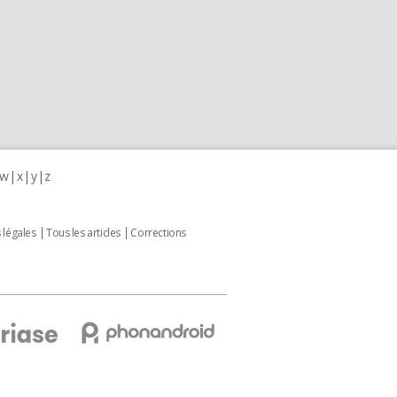
w
x
y
z
 légales
Tous les articles
Corrections