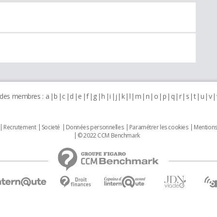
 des membres :
a
b
c
d
e
f
g
h
i
j
k
l
m
n
o
p
q
r
s
t
u
v
Recrutement
Societé
Données personnelles
Paramétrer les cookies
Mentions
© 2022 CCM Benchmark