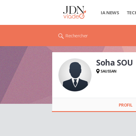
IA NEWS
TEC
Rechercher
Soha SOU
SAUSSAN
Soha SOU
PROFIL