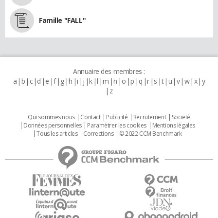
Famille "FALL"
Annuaire des membres :
a
b
c
d
e
f
g
h
i
j
k
l
m
n
o
p
q
r
s
t
u
v
w
x
y
z
Qui sommes nous
Contact
Publicité
Recrutement
Societé
Données personnelles
Paramétrer les cookies
Mentions légales
Tous les articles
Corrections
© 2022 CCM Benchmark