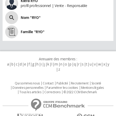
Kiera RYO
profil professionnel | Vente - Responsable
Nom "RYO"
Famille "RYO"
Annuaire des membres :
a
b
c
d
e
f
g
h
i
j
k
l
m
n
o
p
q
r
s
t
u
v
w
x
y
z
Qui sommes nous
Contact
Publicité
Recrutement
Societé
Données personnelles
Paramétrer les cookies
Mentions légales
Tous les articles
Corrections
© 2022 CCM Benchmark