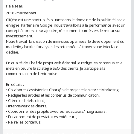
Palaiseau
2016 - maintenant
CliQéo est une start up, évoluant dans le domaine de la publicité locale
en ligne. Partenaire Google, nous travaillons à la performance avec un
concept à forte valeur ajoutée, résolument tourné vers le retour sur
investissement.
Notre travail : la création de mini-sites optimisés, le développement du
marketing local et l’analyse des retombées à travers une interface
dédiée.
En qualité de Chef de projet web éditorial, je rédige les contenus et je
mets en œuvre la stratégie SEO des clients. Je participe à la
communication de l'entreprise.
En détails :
• Collaborer / assister les Chargés de projet et le service Marketing,
• Rédiger les articles et les contenus de communication,
• Créer les briefs client,
• Interviewer des clients,
• Coordonner des projets avec les rédacteurs/intégrateurs,
• Encadrement de prestataires extérieurs,
• Relire les contenus.