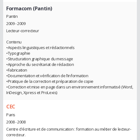
Formacom (Pantin)
Pantin
2009 - 2009
Lecteur-correcteur
Contenu
•Aspects linguistiques et rédactionnels
•Typographie
•Structuration graphique du message
•Approche du secrétariat de rédaction
•Fabrication
•Documentation et vérification de l’information
•Pratique de la correction et préparation de copie
•Correction et mise en page dans un environnement informatisé (Word,
InDesign, Xpress et ProLexis)
CEC
Paris
2008 - 2008
Centre d'écriture et de communication : formation au métier de lecteur-
correcteur.