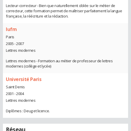
Lecteur-correcteur - Bien que naturellement ciblée sur le métier de
correcteur, cette formation permet de maîtriser parfaitement la langue
française, la réécriture et la rédaction.
Iufm
Paris
2005 - 2007
Lettres modernes
Lettres modernes - Formation au métier de professeur de lettres
modernes (collège et lycée)
Université Paris
Saint Denis
2001 - 2004
Lettres modernes
Diplômes : Deug et licence.
Réseau