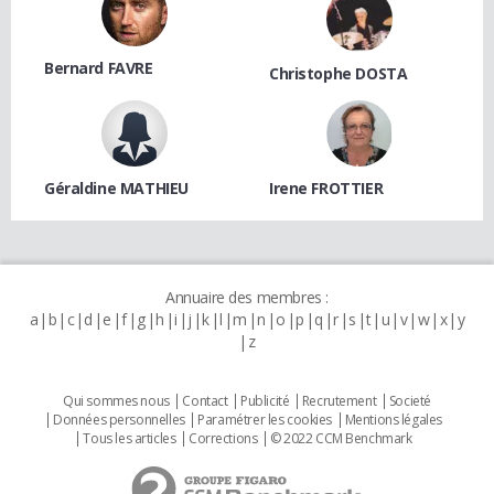
Bernard FAVRE
Christophe DOSTA
Géraldine MATHIEU
Irene FROTTIER
Annuaire des membres :
a
b
c
d
e
f
g
h
i
j
k
l
m
n
o
p
q
r
s
t
u
v
w
x
y
z
Qui sommes nous
Contact
Publicité
Recrutement
Societé
Données personnelles
Paramétrer les cookies
Mentions légales
Tous les articles
Corrections
© 2022 CCM Benchmark