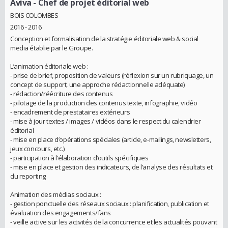
Aviva
- Chef de projet éditorial web
BOIS COLOMBES
2016 - 2016
Conception et formalisation de la stratégie éditoriale web & social
media établie par le Groupe.
L’animation éditoriale web :
- prise de brief, proposition de valeurs (réflexion sur un rubriquage, un
concept de support, une approche rédactionnelle adéquate)
- rédaction/réécriture des contenus
- pilotage de la production des contenus texte, infographie, vidéo
- encadrement de prestataires extérieurs
- mise à jour textes / images / vidéos dans le respect du calendrier
éditorial
- mise en place d’opérations spéciales (article, e-mailings, newsletters,
jeux concours, etc.)
- participation à l’élaboration d’outils spécifiques
- mise en place et gestion des indicateurs, de l’analyse des résultats et
du reporting
Animation des médias sociaux :
- gestion ponctuelle des réseaux sociaux : planification, publication et
évaluation des engagements/fans
- veille active sur les activités de la concurrence et les actualités pouvant