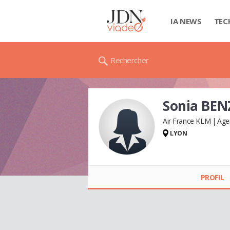
IA NEWS
TEC
Rechercher
Sonia BE
Air France KLM
Age
LYON
Sonia BENZAZON
PROFIL