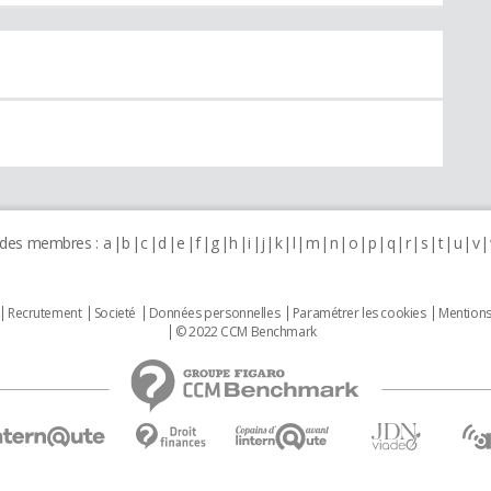
 des membres :
a
b
c
d
e
f
g
h
i
j
k
l
m
n
o
p
q
r
s
t
u
v
Recrutement
Societé
Données personnelles
Paramétrer les cookies
Mentions
© 2022 CCM Benchmark