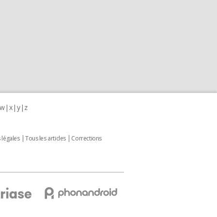
w
x
y
z
 légales
Tous les articles
Corrections