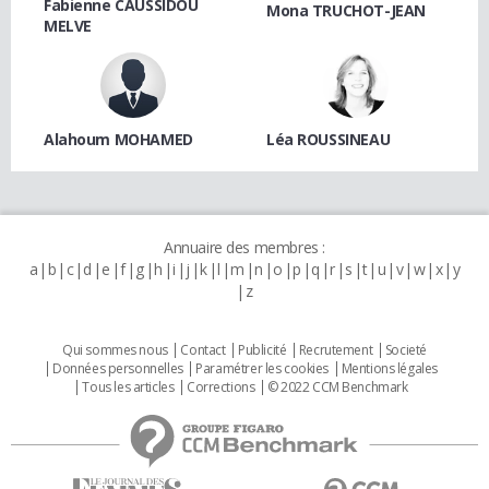
Fabienne CAUSSIDOU
Mona TRUCHOT-JEAN
MELVE
Alahoum MOHAMED
Léa ROUSSINEAU
Annuaire des membres :
a
b
c
d
e
f
g
h
i
j
k
l
m
n
o
p
q
r
s
t
u
v
w
x
y
z
Qui sommes nous
Contact
Publicité
Recrutement
Societé
Données personnelles
Paramétrer les cookies
Mentions légales
Tous les articles
Corrections
© 2022 CCM Benchmark