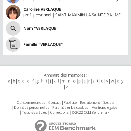
Caroline VERLAQUE
profil personnel | SAINT MAXIMIN LA SAINTE BAUME
Nom "VERLAQUE"
Famille "VERLAQUE"
Annuaire des membres :
a
b
c
d
e
f
g
h
i
j
k
l
m
n
o
p
q
r
s
t
u
v
w
x
y
z
Qui sommes nous
Contact
Publicité
Recrutement
Societé
Données personnelles
Paramétrer les cookies
Mentions légales
Tous les articles
Corrections
© 2022 CCM Benchmark