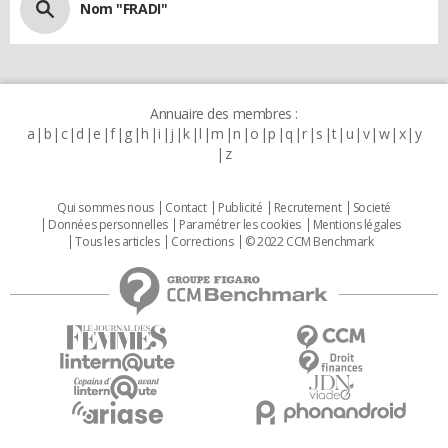
Nom "FRADI"
Annuaire des membres :
a
b
c
d
e
f
g
h
i
j
k
l
m
n
o
p
q
r
s
t
u
v
w
x
y
z
Qui sommes nous
Contact
Publicité
Recrutement
Societé
Données personnelles
Paramétrer les cookies
Mentions légales
Tous les articles
Corrections
© 2022 CCM Benchmark