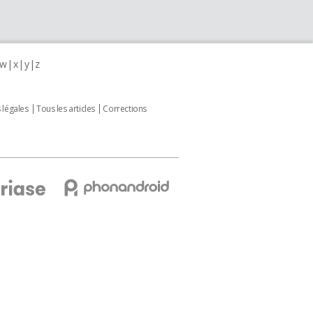
w
x
y
z
 légales
Tous les articles
Corrections