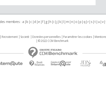
 des membres :
a
b
c
d
e
f
g
h
i
j
k
l
m
n
o
p
q
r
s
t
u
v
Recrutement
Societé
Données personnelles
Paramétrer les cookies
Mentions
© 2022 CCM Benchmark