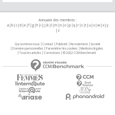
Annuaire des membres :
a
b
c
d
e
f
g
h
i
j
k
l
m
n
o
p
q
r
s
t
u
v
w
x
y
z
Qui sommes nous
Contact
Publicité
Recrutement
Societé
Données personnelles
Paramétrer les cookies
Mentions légales
Tous les articles
Corrections
© 2022 CCM Benchmark