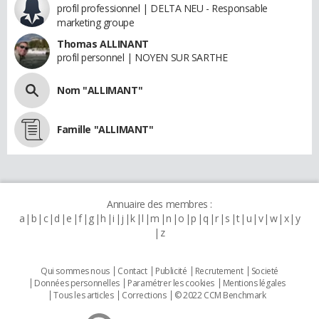
profil professionnel | DELTA NEU - Responsable
marketing groupe
Thomas ALLINANT
profil personnel | NOYEN SUR SARTHE
Nom "ALLIMANT"
Famille "ALLIMANT"
Annuaire des membres :
a
b
c
d
e
f
g
h
i
j
k
l
m
n
o
p
q
r
s
t
u
v
w
x
y
z
Qui sommes nous
Contact
Publicité
Recrutement
Societé
Données personnelles
Paramétrer les cookies
Mentions légales
Tous les articles
Corrections
© 2022 CCM Benchmark