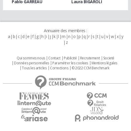
Pablo GARREAU
Laura BIGAROLI
Annuaire des membres :
a
b
c
d
e
f
g
h
i
j
k
l
m
n
o
p
q
r
s
t
u
v
w
x
y
z
Qui sommes nous
Contact
Publicité
Recrutement
Societé
Données personnelles
Paramétrer les cookies
Mentions légales
Tous les articles
Corrections
© 2022 CCM Benchmark