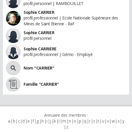
profil personnel | RAMBOUILLET
Sophie CARRIER
profil professionnel | Ecole Nationale Supérieure des
Mines de Saint Etienne - Raf
Sophie CARRIER
profil personnel
Sophie CARRIERE
profil professionnel | Gémo - Employé
Nom "CARRIER"
Famille "CARRIER"
Annuaire des membres :
a
b
c
d
e
f
g
h
i
j
k
l
m
n
o
p
q
r
s
t
u
v
w
x
y
z