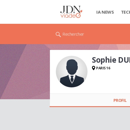
IA NEWS
TEC
Rechercher
Sophie D
PARIS 16
Sophie DUMONT
PROFIL