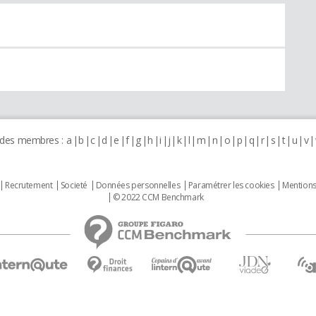
 des membres :
a
b
c
d
e
f
g
h
i
j
k
l
m
n
o
p
q
r
s
t
u
v
Recrutement
Societé
Données personnelles
Paramétrer les cookies
Mentions
© 2022 CCM Benchmark