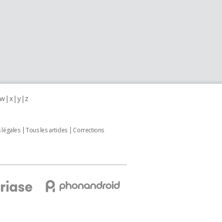
w
x
y
z
 légales
Tous les articles
Corrections