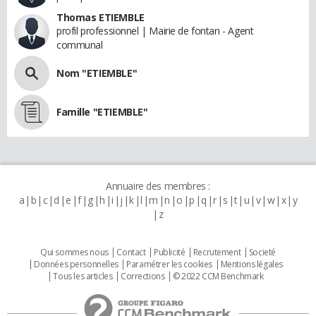
Thomas ETIEMBLE
profil professionnel | Mairie de fontan - Agent
communal
Nom "ETIEMBLE"
Famille "ETIEMBLE"
Annuaire des membres :
a
b
c
d
e
f
g
h
i
j
k
l
m
n
o
p
q
r
s
t
u
v
w
x
y
z
Qui sommes nous
Contact
Publicité
Recrutement
Societé
Données personnelles
Paramétrer les cookies
Mentions légales
Tous les articles
Corrections
© 2022 CCM Benchmark