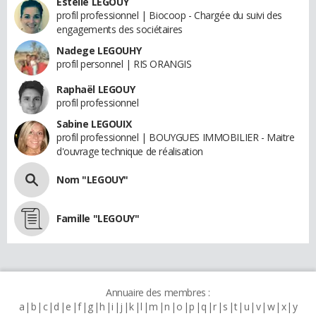
Estelle LEGOUY
profil professionnel | Biocoop - Chargée du suivi des
engagements des sociétaires
Nadege LEGOUHY
profil personnel | RIS ORANGIS
Raphaël LEGOUY
profil professionnel
Sabine LEGOUIX
profil professionnel | BOUYGUES IMMOBILIER - Maitre
d'ouvrage technique de réalisation
Nom "LEGOUY"
Famille "LEGOUY"
Annuaire des membres :
a
b
c
d
e
f
g
h
i
j
k
l
m
n
o
p
q
r
s
t
u
v
w
x
y