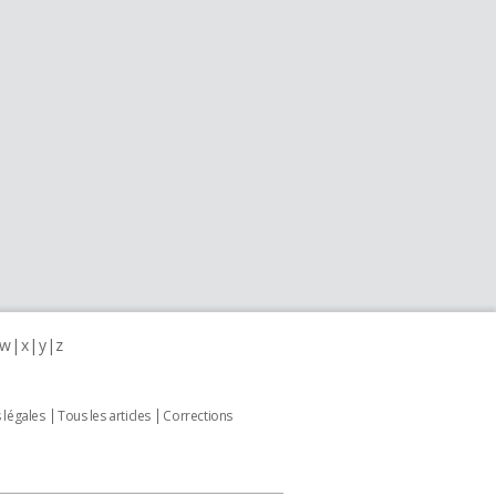
w
x
y
z
 légales
Tous les articles
Corrections