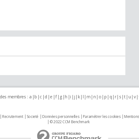
 des membres :
a
b
c
d
e
f
g
h
i
j
k
l
m
n
o
p
q
r
s
t
u
v
Recrutement
Societé
Données personnelles
Paramétrer les cookies
Mentions
© 2022 CCM Benchmark