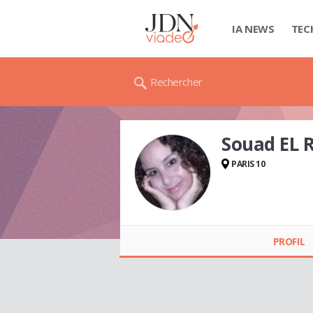
IA NEWS
TEC
Rechercher
Souad EL 
PARIS 10
Souad EL ROBRINI
PROFIL