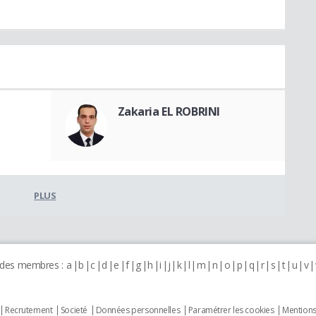
Zakaria EL ROBRINI
PLUS
 des membres :
a
b
c
d
e
f
g
h
i
j
k
l
m
n
o
p
q
r
s
t
u
v
Recrutement
Societé
Données personnelles
Paramétrer les cookies
Mentions