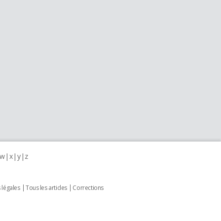
w
x
y
z
 légales
Tous les articles
Corrections