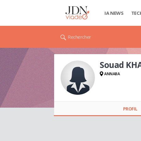
IA NEWS
TEC
Rechercher
Souad KH
ANNABA
Souad KHALED
PROFIL