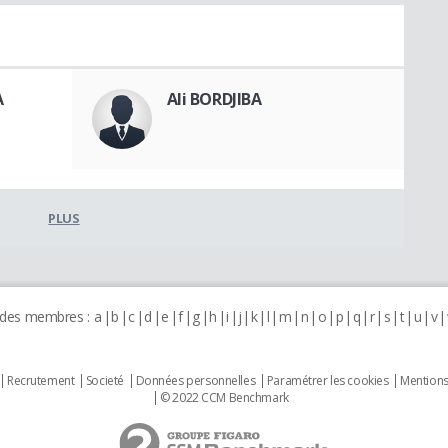
A
Ali BORDJIBA
PLUS
 des membres :
a
b
c
d
e
f
g
h
i
j
k
l
m
n
o
p
q
r
s
t
u
v
Recrutement
Societé
Données personnelles
Paramétrer les cookies
Mentions
© 2022 CCM Benchmark