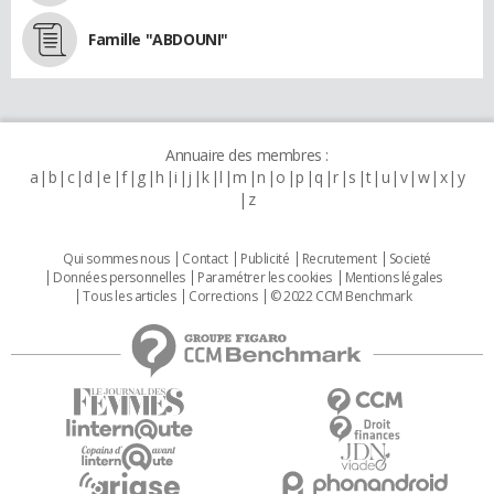
Famille "ABDOUNI"
Annuaire des membres :
a
b
c
d
e
f
g
h
i
j
k
l
m
n
o
p
q
r
s
t
u
v
w
x
y
z
Qui sommes nous
Contact
Publicité
Recrutement
Societé
Données personnelles
Paramétrer les cookies
Mentions légales
Tous les articles
Corrections
© 2022 CCM Benchmark