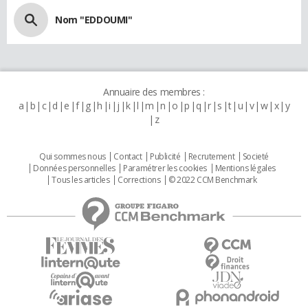
Nom "EDDOUMI"
Annuaire des membres :
a
b
c
d
e
f
g
h
i
j
k
l
m
n
o
p
q
r
s
t
u
v
w
x
y
z
Qui sommes nous
Contact
Publicité
Recrutement
Societé
Données personnelles
Paramétrer les cookies
Mentions légales
Tous les articles
Corrections
© 2022 CCM Benchmark