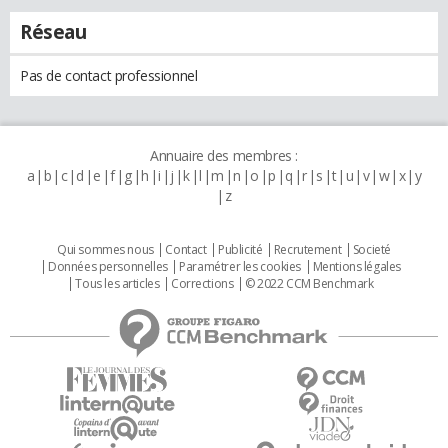
Réseau
Pas de contact professionnel
Annuaire des membres :
a
b
c
d
e
f
g
h
i
j
k
l
m
n
o
p
q
r
s
t
u
v
w
x
y
z
Qui sommes nous
Contact
Publicité
Recrutement
Societé
Données personnelles
Paramétrer les cookies
Mentions légales
Tous les articles
Corrections
© 2022 CCM Benchmark