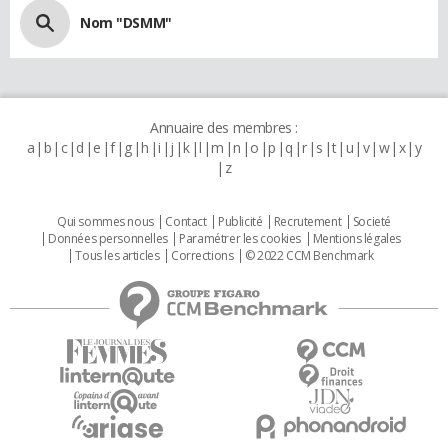
Nom "DSMM"
Annuaire des membres :
a
b
c
d
e
f
g
h
i
j
k
l
m
n
o
p
q
r
s
t
u
v
w
x
y
z
Qui sommes nous
Contact
Publicité
Recrutement
Societé
Données personnelles
Paramétrer les cookies
Mentions légales
Tous les articles
Corrections
© 2022 CCM Benchmark