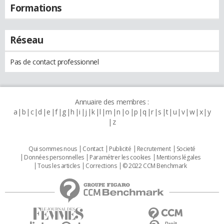
Formations
Réseau
Pas de contact professionnel
Annuaire des membres :
a
b
c
d
e
f
g
h
i
j
k
l
m
n
o
p
q
r
s
t
u
v
w
x
y
z
Qui sommes nous
Contact
Publicité
Recrutement
Societé
Données personnelles
Paramétrer les cookies
Mentions légales
Tous les articles
Corrections
© 2022 CCM Benchmark