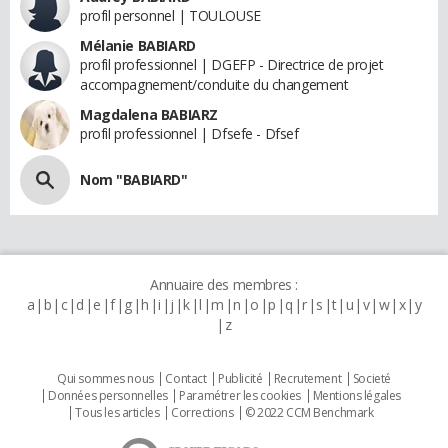
profil personnel | TOULOUSE
Mélanie BABIARD
profil professionnel | DGEFP - Directrice de projet
accompagnement/conduite du changement
Magdalena BABIARZ
profil professionnel | Dfsefe - Dfsef
Nom "BABIARD"
Annuaire des membres :
a
b
c
d
e
f
g
h
i
j
k
l
m
n
o
p
q
r
s
t
u
v
w
x
y
z
Qui sommes nous
Contact
Publicité
Recrutement
Societé
Données personnelles
Paramétrer les cookies
Mentions légales
Tous les articles
Corrections
© 2022 CCM Benchmark