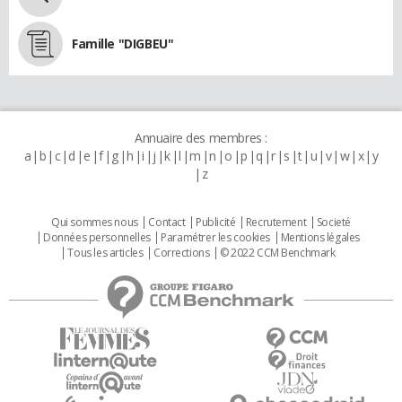
Famille "DIGBEU"
Annuaire des membres :
a
b
c
d
e
f
g
h
i
j
k
l
m
n
o
p
q
r
s
t
u
v
w
x
y
z
Qui sommes nous
Contact
Publicité
Recrutement
Societé
Données personnelles
Paramétrer les cookies
Mentions légales
Tous les articles
Corrections
© 2022 CCM Benchmark