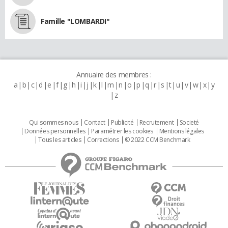
Famille "LOMBARDI"
Annuaire des membres :
a
b
c
d
e
f
g
h
i
j
k
l
m
n
o
p
q
r
s
t
u
v
w
x
y
z
Qui sommes nous
Contact
Publicité
Recrutement
Societé
Données personnelles
Paramétrer les cookies
Mentions légales
Tous les articles
Corrections
© 2022 CCM Benchmark