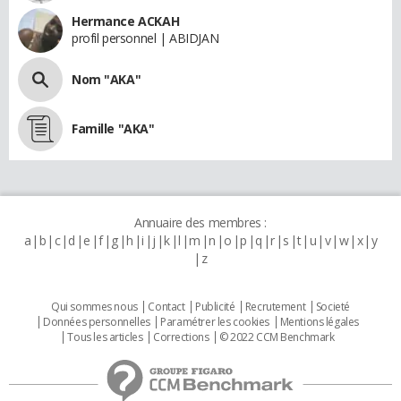
Hermance ACKAH
profil personnel | ABIDJAN
Nom "AKA"
Famille "AKA"
Annuaire des membres :
a
b
c
d
e
f
g
h
i
j
k
l
m
n
o
p
q
r
s
t
u
v
w
x
y
z
Qui sommes nous
Contact
Publicité
Recrutement
Societé
Données personnelles
Paramétrer les cookies
Mentions légales
Tous les articles
Corrections
© 2022 CCM Benchmark