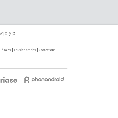
w
x
y
z
 légales
Tous les articles
Corrections