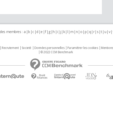
 des membres :
a
b
c
d
e
f
g
h
i
j
k
l
m
n
o
p
q
r
s
t
u
v
Recrutement
Societé
Données personnelles
Paramétrer les cookies
Mentions
© 2022 CCM Benchmark