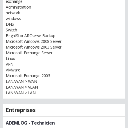
exchange
Administration
network
windows
DNS
Switch
BrightStor ARCserve Backup
Microsoft Windows 2008 Server
Microsoft Windows 2003 Server
Microsoft Exchange Server
Linux
VPN
VMware
Microsoft Exchange 2003
LAN/WAN > WAN
LAN/WAN > VLAN
LAN/WAN > LAN
Entreprises
ADEMLOG
- Technicien