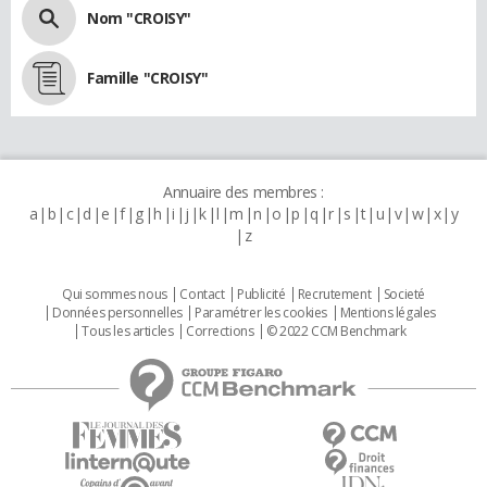
Nom "CROISY"
Famille "CROISY"
Annuaire des membres :
a
b
c
d
e
f
g
h
i
j
k
l
m
n
o
p
q
r
s
t
u
v
w
x
y
z
Qui sommes nous
Contact
Publicité
Recrutement
Societé
Données personnelles
Paramétrer les cookies
Mentions légales
Tous les articles
Corrections
© 2022 CCM Benchmark