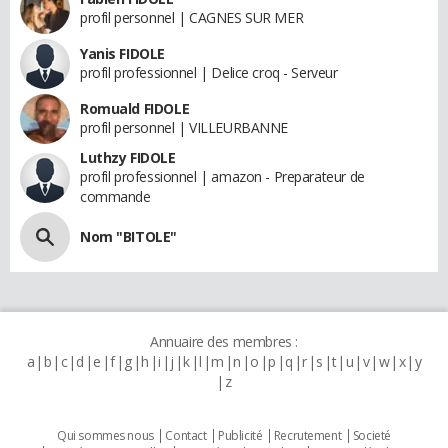
profil personnel | CAGNES SUR MER
Yanis FIDOLE
profil professionnel | Delice croq - Serveur
Romuald FIDOLE
profil personnel | VILLEURBANNE
Luthzy FIDOLE
profil professionnel | amazon - Preparateur de
commande
Nom "BITOLE"
Annuaire des membres :
a
b
c
d
e
f
g
h
i
j
k
l
m
n
o
p
q
r
s
t
u
v
w
x
y
z
Qui sommes nous
Contact
Publicité
Recrutement
Societé