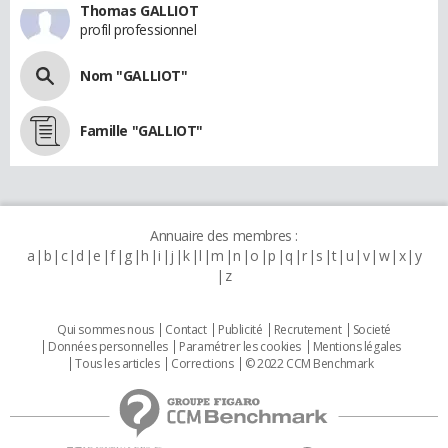
Thomas GALLIOT
profil professionnel
Nom "GALLIOT"
Famille "GALLIOT"
Annuaire des membres :
a
b
c
d
e
f
g
h
i
j
k
l
m
n
o
p
q
r
s
t
u
v
w
x
y
z
Qui sommes nous
Contact
Publicité
Recrutement
Societé
Données personnelles
Paramétrer les cookies
Mentions légales
Tous les articles
Corrections
© 2022 CCM Benchmark