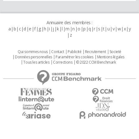
Annuaire des membres :
a
b
c
d
e
f
g
h
i
j
k
l
m
n
o
p
q
r
s
t
u
v
w
x
y
z
Qui sommes nous
Contact
Publicité
Recrutement
Societé
Données personnelles
Paramétrer les cookies
Mentions légales
Tous les articles
Corrections
© 2022 CCM Benchmark