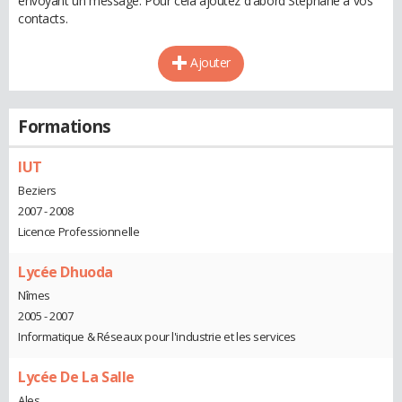
envoyant un message. Pour cela ajoutez d'abord Stephane à vos
contacts.
Ajouter
Formations
IUT
Beziers
2007 - 2008
Licence Professionnelle
Lycée Dhuoda
Nîmes
2005 - 2007
Informatique & Réseaux pour l'industrie et les services
Lycée De La Salle
Ales