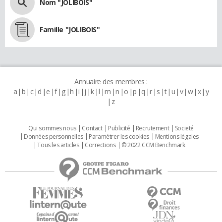
Nom "JOLIBOIS"
Famille "JOLIBOIS"
Annuaire des membres :
a
b
c
d
e
f
g
h
i
j
k
l
m
n
o
p
q
r
s
t
u
v
w
x
y
z
Qui sommes nous
Contact
Publicité
Recrutement
Societé
Données personnelles
Paramétrer les cookies
Mentions légales
Tous les articles
Corrections
© 2022 CCM Benchmark