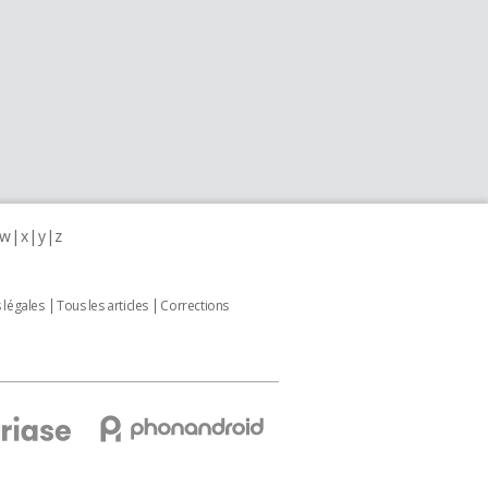
w
x
y
z
 légales
Tous les articles
Corrections