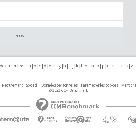
PLUS
 des membres :
a
b
c
d
e
f
g
h
i
j
k
l
m
n
o
p
q
r
s
t
u
v
Recrutement
Societé
Données personnelles
Paramétrer les cookies
Mentions
© 2022 CCM Benchmark