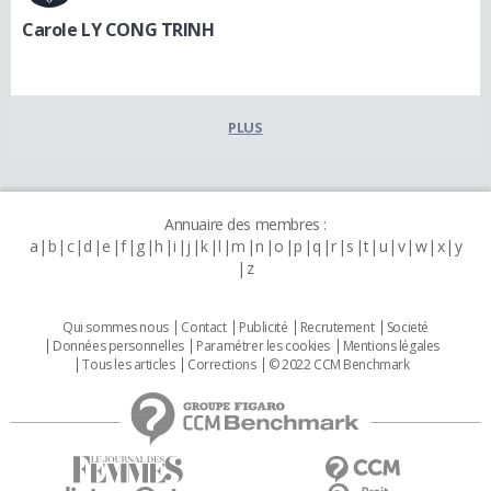
Carole LY CONG TRINH
PLUS
Annuaire des membres :
a
b
c
d
e
f
g
h
i
j
k
l
m
n
o
p
q
r
s
t
u
v
w
x
y
z
Qui sommes nous
Contact
Publicité
Recrutement
Societé
Données personnelles
Paramétrer les cookies
Mentions légales
Tous les articles
Corrections
© 2022 CCM Benchmark