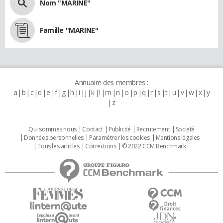
Nom "MARINE"
Famille "MARINE"
Annuaire des membres :
a
b
c
d
e
f
g
h
i
j
k
l
m
n
o
p
q
r
s
t
u
v
w
x
y
z
Qui sommes nous
Contact
Publicité
Recrutement
Societé
Données personnelles
Paramétrer les cookies
Mentions légales
Tous les articles
Corrections
© 2022 CCM Benchmark