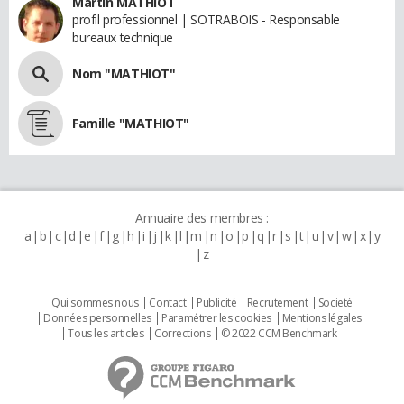
Martin MATHIOT
profil professionnel | SOTRABOIS - Responsable
bureaux technique
Nom "MATHIOT"
Famille "MATHIOT"
Annuaire des membres :
a
b
c
d
e
f
g
h
i
j
k
l
m
n
o
p
q
r
s
t
u
v
w
x
y
z
Qui sommes nous
Contact
Publicité
Recrutement
Societé
Données personnelles
Paramétrer les cookies
Mentions légales
Tous les articles
Corrections
© 2022 CCM Benchmark