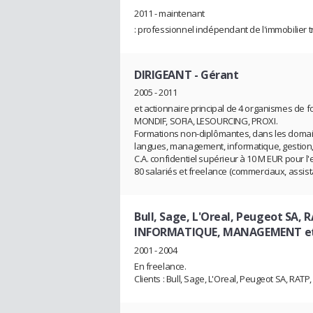
2011 - maintenant
: professionnel indépendant de l'immobilier 
DIRIGEANT
- Gérant
2005 - 2011
et actionnaire principal de 4 organismes de f
MONDIF, SOFIA, LESOURCING, PROXI.
Formations non-diplômantes, dans les doma
langues, management, informatique, gestion, 
C.A. confidentiel supérieur à 10 M EUR pour l
80 salariés et freelance (commerciaux, assist
Bull, Sage, L'Oreal, Peugeot SA, R
INFORMATIQUE, MANAGEMENT e
2001 - 2004
En freelance.
Clients : Bull, Sage, L'Oreal, Peugeot SA, RATP,