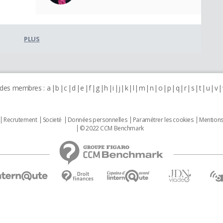
PLUS
 des membres :
a
b
c
d
e
f
g
h
i
j
k
l
m
n
o
p
q
r
s
t
u
v
Recrutement
Societé
Données personnelles
Paramétrer les cookies
Mentions
© 2022 CCM Benchmark