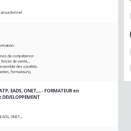
transactionnel
ormation :
ines de compétence :
forces de vente,...
'ensemble des sociétés.
antes, formateurs).
ATP, EADS, ONET,...
- FORMATEUR en
t DEVELOPPEMENT
 EADS, ONET,...