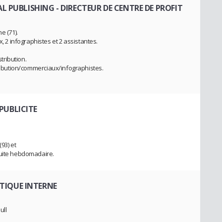
SAL PUBLISHING
- DIRECTEUR DE CENTRE DE PROFIT
e (71).
2 infographistes et 2 assistantes.
stribution.
tribution/commerciaux/infographistes.
 PUBLICITE
(93) et
tuite hebdomadaire.
TIQUE INTERNE
ull