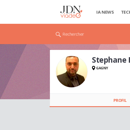
IA NEWS
TEC
Rechercher
Stephane
GAGNY
Stephane NARBONI
PROFIL