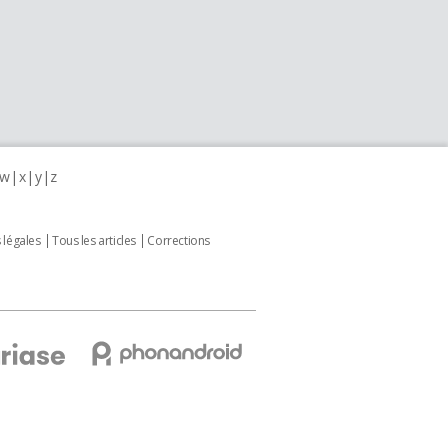
w
x
y
z
 légales
Tous les articles
Corrections