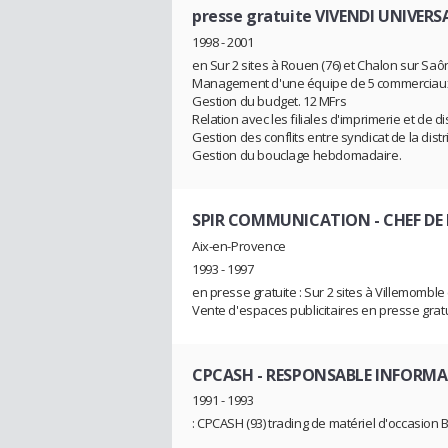
presse gratuite VIVENDI UNIVER
1998 - 2001
en Sur 2 sites à Rouen (76) et Chalon sur Saôn
Management d'une équipe de 5 commerciaux, 
Gestion du budget. 12 MFrs
Relation avec les filiales d'imprimerie et de di
Gestion des conflits entre syndicat de la dis
Gestion du bouclage hebdomadaire.
SPIR COMMUNICATION
- CHEF DE
Aix-en-Provence
1993 - 1997
en presse gratuite : Sur 2 sites à Villemomble 
Vente d'espaces publicitaires en presse gra
CPCASH
- RESPONSABLE INFORMA
1991 - 1993
: CPCASH (93) trading de matériel d'occasion B