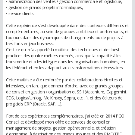
• administration des ventes / gestion commerciale et logistique,
• gestion de grands projets informatiques,
• service clients
Cette expérience s'est développée dans des contextes différents et
complémentaires, au sein de groupes ambitieux et performants, et
toujours dans des dynamiques de changements ou de projets à
très forts enjeux business.
C’est ce qui m’a apporté la maîtrise des techniques et des best
practices des quatre métiers exercés, ainsi que la capacité à les
transmettre et à les intégrer dans les organisations humaines, en
les fédérant et en les adaptant aux transformations nécessaires.
Cette maîtrise a été renforcée par des collaborations étroites et
intensives, en tant que donneur d’ordre, avec de grands groupes
de conseil en gestion / organisation et SSII (Accenture, Capgemini,
EDS, Logica/Unilog, Mc Kinsey, Sopra, etc ...), et des éditeurs de
progiciels ERP (Oracle, SAP, ...).
Fort de ces expériences complémentaires, j'ai créé en 2014 PGO
Conseil et développé mon offre de services de conseil en
management de projets, gestion opérationnelle, et création
d'entreprise, à destination des grands groupes et des PME/TPE.