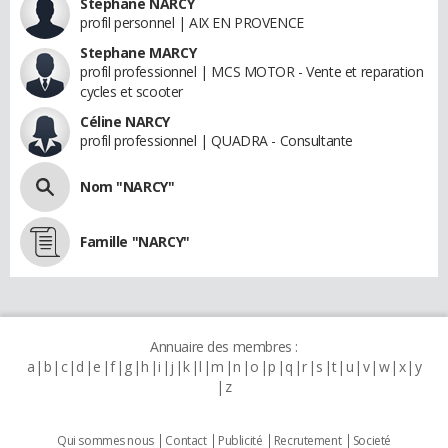
Stephane NARCY
profil personnel | AIX EN PROVENCE
Stephane MARCY
profil professionnel | MCS MOTOR - Vente et reparation
cycles et scooter
Céline NARCY
profil professionnel | QUADRA - Consultante
Nom "NARCY"
Famille "NARCY"
Annuaire des membres :
a
b
c
d
e
f
g
h
i
j
k
l
m
n
o
p
q
r
s
t
u
v
w
x
y
z
Qui sommes nous
Contact
Publicité
Recrutement
Societé