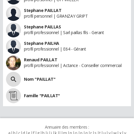
Stephane PAILLAT
profil personnel | GRANZAY GRIPT
Stephane PAILLAS
profil professionnel | Sarl paillas fils - Gerant
Stephane PAILHA
profil professionnel | E64 - Gérant
Renaud PAILLAT
profil professionnel | Actance - Conseiller commercial
Nom "PAILLAT"
Famille "PAILLAT"
Annuaire des membres :
a
b
c
d
e
f
g
h
i
j
k
l
m
n
o
p
q
r
s
t
u
v
w
x
y