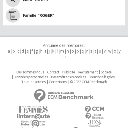
Famille "ROGER"
Annuaire des membres :
a
b
c
d
e
f
g
h
i
j
k
l
m
n
o
p
q
r
s
t
u
v
w
x
y
z
Qui sommes nous
Contact
Publicité
Recrutement
Societé
Données personnelles
Paramétrer les cookies
Mentions légales
Tous les articles
Corrections
© 2022 CCM Benchmark